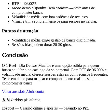
RTP de 96.00%.
Modo demo disponível sem cadastro — teste antes de
comprometer banca.
Volatilidade média com boa cadência de recursos.
Visual e trilha sonora imersivos para sessões no celular.
Pontos de atenção
Volatilidade média exige gestão de banca disciplinada.
Sessões frias podem durar 20-50 giros.
Conclusão
O 1 Reel - Dia De Los Muertos é uma opção sólida para quem
busca equilíbrio no catálogo da spinomenal. Com RTP de 96.00% e
volatilidade média, oferece sessões estáveis com recursos frequentes.
Teste em demo para mapear o comportamento real antes de
comprometer banca.
Voltar aos slots
Abrir conta
🇧🇷 zbzbbet plataforma
zbzbbet — Cassino online e apostas — pagando no Pix.