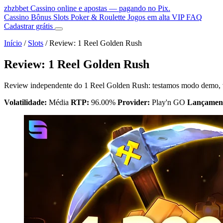
zbzbbet
Cassino online e apostas — pagando no Pix.
Cassino
Bônus
Slots
Poker & Roulette
Jogos em alta
VIP
FAQ
Cadastrar grátis
Início
/
Slots
/
Review: 1 Reel Golden Rush
Review: 1 Reel Golden Rush
Review independente do 1 Reel Golden Rush: testamos modo demo, v
Volatilidade:
Média
RTP:
96.00%
Provider:
Play'n GO
Lançamen