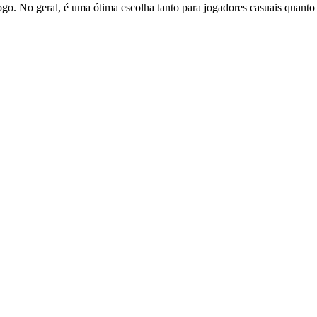
 jogo. No geral, é uma ótima escolha tanto para jogadores casuais quanto