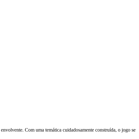
a envolvente. Com uma temática cuidadosamente construída, o jogo se