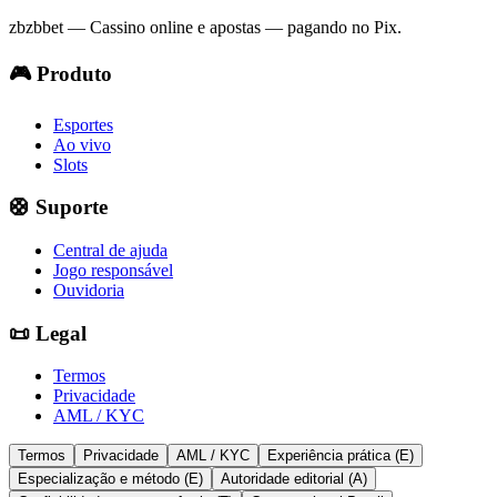
zbzbbet — Cassino online e apostas — pagando no Pix.
🎮
Produto
Esportes
Ao vivo
Slots
🛟
Suporte
Central de ajuda
Jogo responsável
Ouvidoria
📜
Legal
Termos
Privacidade
AML / KYC
Termos
Privacidade
AML / KYC
Experiência prática (E)
Especialização e método (E)
Autoridade editorial (A)