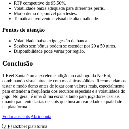
RTP competitivo de 95.50%.
Volatilidade baixa adequada para diferentes perfis.
Modo demo disponível para testes.
Temática envolvente e visual de alta qualidade.
Pontos de atenção
Volatilidade baixa exige gestão de banca.
Sessões sem bônus podem se estender por 20 a 50 giros.
Disponibilidade pode variar por região.
Conclusão
1 Reel Santa é uma excelente adição ao catálogo da NetEnt,
combinando visual atraente com mecânicas sólidas. Recomendamos
testar o modo demo antes de jogar com valores reais, especialmente
para entender a frequência dos recursos especiais e a volatilidade do
jogo. No geral, é uma ótima escolha tanto para jogadores casuais
quanto para entusiastas de slots que buscam variedade e qualidade
na plataforma.
Voltar aos slots
Abrir conta
🇧🇷 zbzbbet plataforma