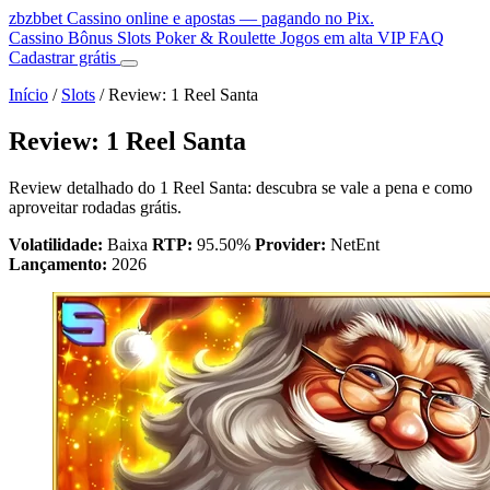
zbzbbet
Cassino online e apostas — pagando no Pix.
Cassino
Bônus
Slots
Poker & Roulette
Jogos em alta
VIP
FAQ
Cadastrar grátis
Início
/
Slots
/
Review: 1 Reel Santa
Review: 1 Reel Santa
Review detalhado do 1 Reel Santa: descubra se vale a pena e como
aproveitar rodadas grátis.
Volatilidade:
Baixa
RTP:
95.50%
Provider:
NetEnt
Lançamento:
2026