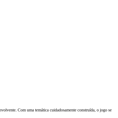
envolvente. Com uma temática cuidadosamente construída, o jogo se