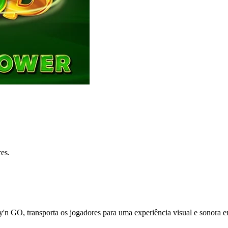
es.
'n GO, transporta os jogadores para uma experiência visual e sonora 