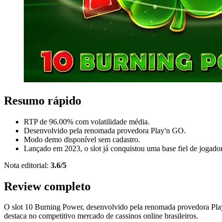
Resumo rápido
RTP de 96.00% com volatilidade média.
Desenvolvido pela renomada provedora Play'n GO.
Modo demo disponível sem cadastro.
Lançado em 2023, o slot já conquistou uma base fiel de jogador
Nota editorial:
3.6/5
Review completo
O slot 10 Burning Power, desenvolvido pela renomada provedora Play
destaca no competitivo mercado de cassinos online brasileiros.