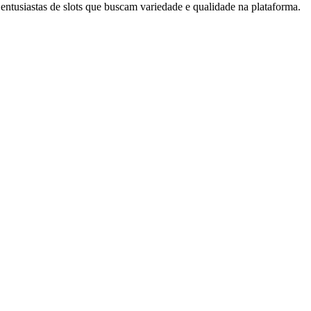
 entusiastas de slots que buscam variedade e qualidade na plataforma.