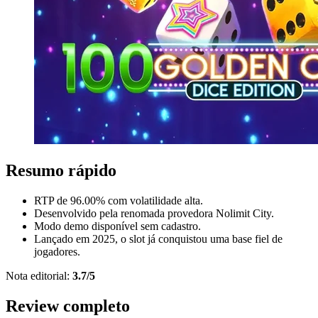
Resumo rápido
RTP de 96.00% com volatilidade alta.
Desenvolvido pela renomada provedora Nolimit City.
Modo demo disponível sem cadastro.
Lançado em 2025, o slot já conquistou uma base fiel de
jogadores.
Nota editorial:
3.7/5
Review completo