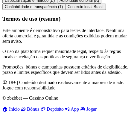
Especialização e método (E)
Autoridade editorial (A)
Confiabilidade e transparência (T)
Contexto local Brasil
Termos de uso (resumo)
Este ambiente é demonstrativo para testes de interface. Nenhuma
oferta comercial é garantida e as condições exibidas podem mudar
sem aviso.
O uso da plataforma requer maioridade legal, respeito às regras
locais e aceitação das políticas de segurança e verificação.
Promoções, bônus e campanhas possuem critérios de elegibilidade,
prazo e limites específicos que devem ser lidos antes da adesão.
🔞 18+ | Conteúdo destinado exclusivamente a maiores de idade.
Jogue com responsabilidade.
© zbzbbet — Cassino Online
🏠
Início
🎁
Bônus
💳
Depósito
📲
App
🎮
Jogar