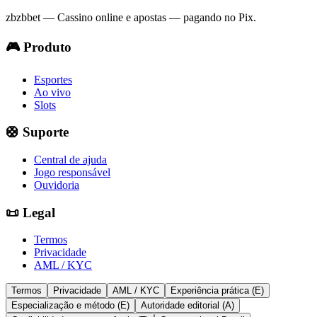
zbzbbet — Cassino online e apostas — pagando no Pix.
🎮
Produto
Esportes
Ao vivo
Slots
🛟
Suporte
Central de ajuda
Jogo responsável
Ouvidoria
📜
Legal
Termos
Privacidade
AML / KYC
Termos
Privacidade
AML / KYC
Experiência prática (E)
Especialização e método (E)
Autoridade editorial (A)