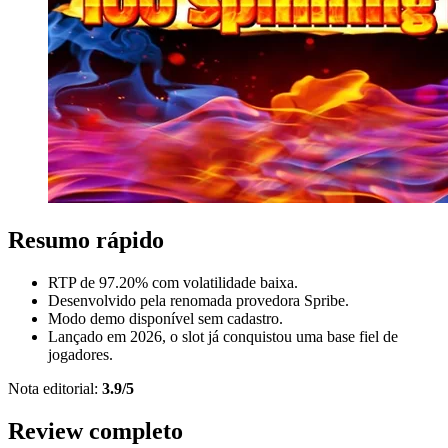
Resumo rápido
RTP de 97.20% com volatilidade baixa.
Desenvolvido pela renomada provedora Spribe.
Modo demo disponível sem cadastro.
Lançado em 2026, o slot já conquistou uma base fiel de
jogadores.
Nota editorial:
3.9/5
Review completo