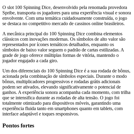
O slot 100 Spinning Dice, desenvolvido pela renomada provedora
Spribe, transporta os jogadores para uma experiência visual e sonora
envolvente. Com uma temática cuidadosamente construída, o jogo
se destaca no competitivo mercado de cassinos online brasileiros.
A mecânica principal do 100 Spinning Dice combina elementos
clássicos com inovações modernas. Os símbolos de alto valor são
representados por ícones temáticos detalhados, enquanto os
símbolos de baixo valor seguem o padrão de cartas estilizadas. A
grade de jogo oferece múltiplas formas de vitória, mantendo o
jogador engajado a cada giro.
Um dos diferenciais do 100 Spinning Dice é a sua rodada de bônus,
acionada pela combinação de símbolos especiais. Durante o modo
bônus, multiplicadores progressivos e rodadas grátis adicionais
podem ser ativados, elevando significativamente o potencial de
ganhos. A experiência sonora acompanha cada momento, com trilha
que se intensifica durante as rodadas de alta tensão. O jogo foi
totalmente otimizado para dispositivos móveis, garantindo uma
experiência fluida tanto em smartphones quanto em tablets, com
interface adaptável e toques responsivos.
Pontos fortes