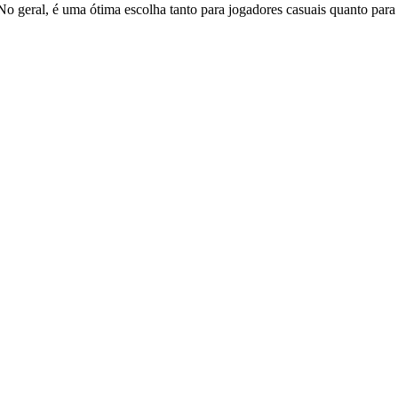
. No geral, é uma ótima escolha tanto para jogadores casuais quanto para