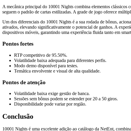
A mecânica principal do 10001 Nights combina elementos clássicos co
seguem o padrão de cartas estilizadas. A grade de jogo oferece múltip
Um dos diferenciais do 10001 Nights é a sua rodada de bônus, aciona
ativados, elevando significativamente o potencial de ganhos. A experi
dispositivos móveis, garantindo uma experiência fluida tanto em smar
Pontos fortes
RTP competitivo de 95.50%.
Volatilidade baixa adequada para diferentes perfis.
Modo demo disponível para testes.
Temática envolvente e visual de alta qualidade.
Pontos de atenção
Volatilidade baixa exige gestão de banca.
Sessões sem bônus podem se estender por 20 a 50 giros.
Disponibilidade pode variar por região.
Conclusão
10001 Nights é uma excelente adição ao catálogo da NetEnt, combina