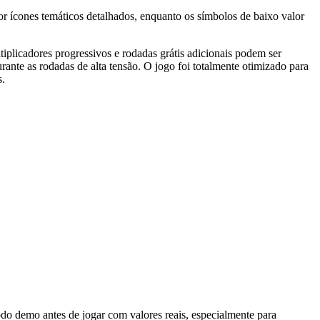
r ícones temáticos detalhados, enquanto os símbolos de baixo valor
plicadores progressivos e rodadas grátis adicionais podem ser
ante as rodadas de alta tensão. O jogo foi totalmente otimizado para
s.
o demo antes de jogar com valores reais, especialmente para