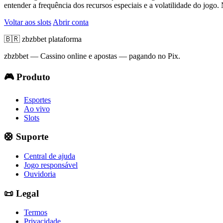
entender a frequência dos recursos especiais e a volatilidade do jogo
Voltar aos slots
Abrir conta
🇧🇷 zbzbbet plataforma
zbzbbet — Cassino online e apostas — pagando no Pix.
🎮
Produto
Esportes
Ao vivo
Slots
🛟
Suporte
Central de ajuda
Jogo responsável
Ouvidoria
📜
Legal
Termos
Privacidade