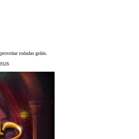
roveitar rodadas grátis.
2026