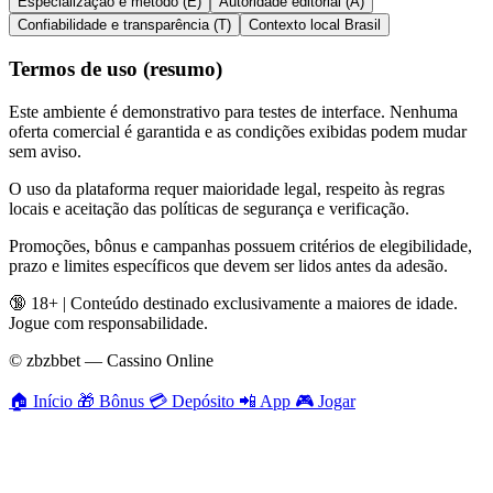
Especialização e método (E)
Autoridade editorial (A)
Confiabilidade e transparência (T)
Contexto local Brasil
Termos de uso (resumo)
Este ambiente é demonstrativo para testes de interface. Nenhuma
oferta comercial é garantida e as condições exibidas podem mudar
sem aviso.
O uso da plataforma requer maioridade legal, respeito às regras
locais e aceitação das políticas de segurança e verificação.
Promoções, bônus e campanhas possuem critérios de elegibilidade,
prazo e limites específicos que devem ser lidos antes da adesão.
🔞 18+ | Conteúdo destinado exclusivamente a maiores de idade.
Jogue com responsabilidade.
© zbzbbet — Cassino Online
🏠
Início
🎁
Bônus
💳
Depósito
📲
App
🎮
Jogar