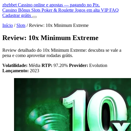
zbzbbet
Cassino online e apostas — pagando no Pix.
Cassino
Bônus
Slots
Poker & Roulette
Jogos em alta
VIP
FAQ
Cadastrar grátis
Início
/
Slots
/
Review: 10x Minimum Extreme
Review: 10x Minimum Extreme
Review detalhado do 10x Minimum Extreme: descubra se vale a
pena e como aproveitar rodadas grátis.
Volatilidade:
Média
RTP:
97.20%
Provider:
Evolution
Lançamento:
2023