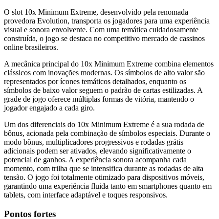
O slot 10x Minimum Extreme, desenvolvido pela renomada
provedora Evolution, transporta os jogadores para uma experiência
visual e sonora envolvente. Com uma temática cuidadosamente
construída, o jogo se destaca no competitivo mercado de cassinos
online brasileiros.
A mecânica principal do 10x Minimum Extreme combina elementos
clássicos com inovações modernas. Os símbolos de alto valor são
representados por ícones temáticos detalhados, enquanto os
símbolos de baixo valor seguem o padrão de cartas estilizadas. A
grade de jogo oferece múltiplas formas de vitória, mantendo o
jogador engajado a cada giro.
Um dos diferenciais do 10x Minimum Extreme é a sua rodada de
bônus, acionada pela combinação de símbolos especiais. Durante o
modo bônus, multiplicadores progressivos e rodadas grátis
adicionais podem ser ativados, elevando significativamente o
potencial de ganhos. A experiência sonora acompanha cada
momento, com trilha que se intensifica durante as rodadas de alta
tensão. O jogo foi totalmente otimizado para dispositivos móveis,
garantindo uma experiência fluida tanto em smartphones quanto em
tablets, com interface adaptável e toques responsivos.
Pontos fortes