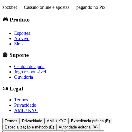
zbzbbet — Cassino online e apostas — pagando no Pix.
🎮
Produto
Esportes
Ao vivo
Slots
🛟
Suporte
Central de ajuda
Jogo responsável
Ouvidoria
📜
Legal
Termos
Privacidade
AML / KYC
Termos
Privacidade
AML / KYC
Experiência prática (E)
Especialização e método (E)
Autoridade editorial (A)