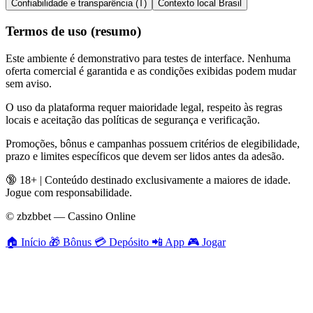
Confiabilidade e transparência (T)
Contexto local Brasil
Termos de uso (resumo)
Este ambiente é demonstrativo para testes de interface. Nenhuma
oferta comercial é garantida e as condições exibidas podem mudar
sem aviso.
O uso da plataforma requer maioridade legal, respeito às regras
locais e aceitação das políticas de segurança e verificação.
Promoções, bônus e campanhas possuem critérios de elegibilidade,
prazo e limites específicos que devem ser lidos antes da adesão.
🔞 18+ | Conteúdo destinado exclusivamente a maiores de idade.
Jogue com responsabilidade.
© zbzbbet — Cassino Online
🏠
Início
🎁
Bônus
💳
Depósito
📲
App
🎮
Jogar