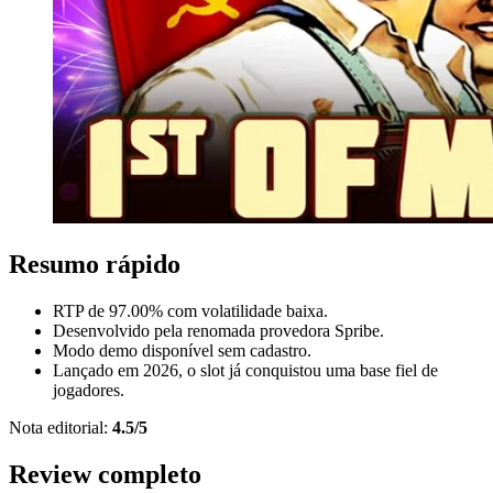
Resumo rápido
RTP de 97.00% com volatilidade baixa.
Desenvolvido pela renomada provedora Spribe.
Modo demo disponível sem cadastro.
Lançado em 2026, o slot já conquistou uma base fiel de
jogadores.
Nota editorial:
4.5/5
Review completo