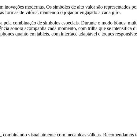
 inovações modernas. Os símbolos de alto valor são representados por
las formas de vitória, mantendo o jogador engajado a cada giro.
a pela combinação de símbolos especiais. Durante o modo bônus, multip
ência sonora acompanha cada momento, com trilha que se intensifica dur
tphones quanto em tablets, com interface adaptável e toques responsivo
 combinando visual atraente com mecânicas sólidas. Recomendamos tes