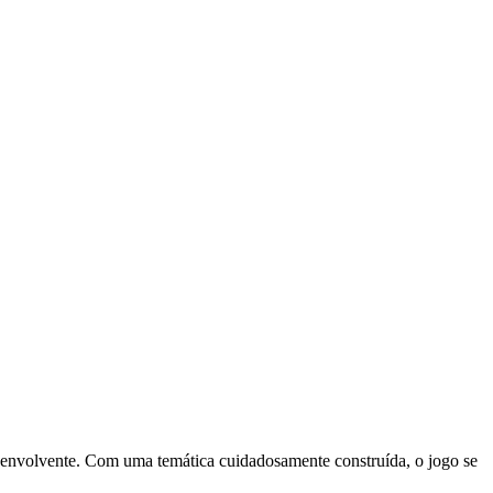
 envolvente. Com uma temática cuidadosamente construída, o jogo se