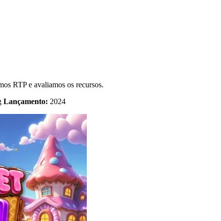
mos RTP e avaliamos os recursos.
g
Lançamento:
2024