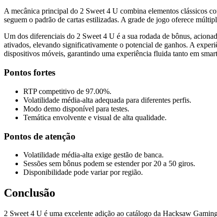
A mecânica principal do 2 Sweet 4 U combina elementos clássicos com
seguem o padrão de cartas estilizadas. A grade de jogo oferece múltip
Um dos diferenciais do 2 Sweet 4 U é a sua rodada de bônus, acionad
ativados, elevando significativamente o potencial de ganhos. A experi
dispositivos móveis, garantindo uma experiência fluida tanto em smar
Pontos fortes
RTP competitivo de 97.00%.
Volatilidade média-alta adequada para diferentes perfis.
Modo demo disponível para testes.
Temática envolvente e visual de alta qualidade.
Pontos de atenção
Volatilidade média-alta exige gestão de banca.
Sessões sem bônus podem se estender por 20 a 50 giros.
Disponibilidade pode variar por região.
Conclusão
2 Sweet 4 U é uma excelente adição ao catálogo da Hacksaw Gaming,