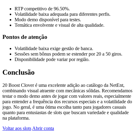
RTP competitivo de 96.50%.
Volatilidade baixa adequada para diferentes perfis.
Modo demo disponível para testes.
Temática envolvente e visual de alta qualidade.
Pontos de atenção
Volatilidade baixa exige gestão de banca.
Sessões sem bônus podem se estender por 20 a 50 giros.
Disponibilidade pode variar por região.
Conclusão
20 Boost Clover é uma excelente adição ao catálogo da NetEnt,
combinando visual atraente com mecânicas sólidas. Recomendamos
testar o modo demo antes de jogar com valores reais, especialmente
para entender a frequência dos recursos especiais e a volatilidade do
jogo. No geral, é uma ótima escolha tanto para jogadores casuais
quanto para entusiastas de slots que buscam variedade e qualidade
na plataforma.
Voltar aos slots
Abrir conta