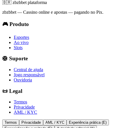
🇧🇷 zbzbbet plataforma
zbzbbet — Cassino online e apostas — pagando no Pix.
🎮
Produto
Esportes
Ao vivo
Slots
🛟
Suporte
Central de ajuda
Jogo responsável
Ouvidoria
📜
Legal
Termos
Privacidade
AML / KYC
Termos
Privacidade
AML / KYC
Experiência prática (E)