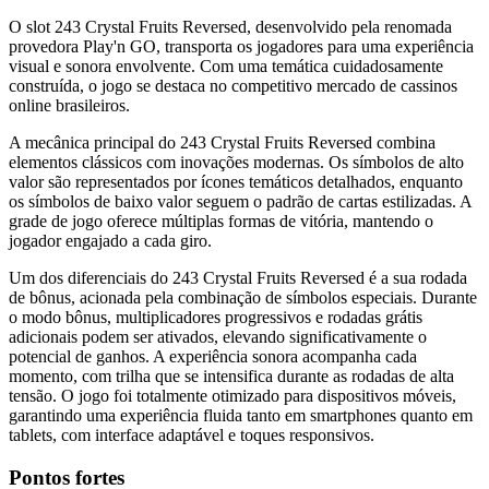
O slot 243 Crystal Fruits Reversed, desenvolvido pela renomada
provedora Play'n GO, transporta os jogadores para uma experiência
visual e sonora envolvente. Com uma temática cuidadosamente
construída, o jogo se destaca no competitivo mercado de cassinos
online brasileiros.
A mecânica principal do 243 Crystal Fruits Reversed combina
elementos clássicos com inovações modernas. Os símbolos de alto
valor são representados por ícones temáticos detalhados, enquanto
os símbolos de baixo valor seguem o padrão de cartas estilizadas. A
grade de jogo oferece múltiplas formas de vitória, mantendo o
jogador engajado a cada giro.
Um dos diferenciais do 243 Crystal Fruits Reversed é a sua rodada
de bônus, acionada pela combinação de símbolos especiais. Durante
o modo bônus, multiplicadores progressivos e rodadas grátis
adicionais podem ser ativados, elevando significativamente o
potencial de ganhos. A experiência sonora acompanha cada
momento, com trilha que se intensifica durante as rodadas de alta
tensão. O jogo foi totalmente otimizado para dispositivos móveis,
garantindo uma experiência fluida tanto em smartphones quanto em
tablets, com interface adaptável e toques responsivos.
Pontos fortes