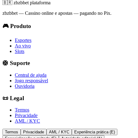
🇧🇷 zbzbbet plataforma
zbzbbet — Cassino online e apostas — pagando no Pix.
🎮
Produto
Esportes
Ao vivo
Slots
🛟
Suporte
Central de ajuda
Jogo responsável
Ouvidoria
📜
Legal
Termos
Privacidade
AML / KYC
Termos
Privacidade
AML / KYC
Experiência prática (E)