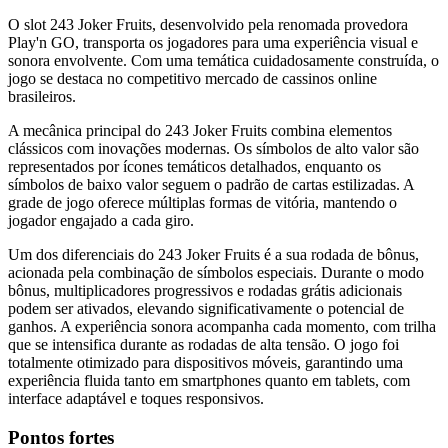
O slot 243 Joker Fruits, desenvolvido pela renomada provedora
Play'n GO, transporta os jogadores para uma experiência visual e
sonora envolvente. Com uma temática cuidadosamente construída, o
jogo se destaca no competitivo mercado de cassinos online
brasileiros.
A mecânica principal do 243 Joker Fruits combina elementos
clássicos com inovações modernas. Os símbolos de alto valor são
representados por ícones temáticos detalhados, enquanto os
símbolos de baixo valor seguem o padrão de cartas estilizadas. A
grade de jogo oferece múltiplas formas de vitória, mantendo o
jogador engajado a cada giro.
Um dos diferenciais do 243 Joker Fruits é a sua rodada de bônus,
acionada pela combinação de símbolos especiais. Durante o modo
bônus, multiplicadores progressivos e rodadas grátis adicionais
podem ser ativados, elevando significativamente o potencial de
ganhos. A experiência sonora acompanha cada momento, com trilha
que se intensifica durante as rodadas de alta tensão. O jogo foi
totalmente otimizado para dispositivos móveis, garantindo uma
experiência fluida tanto em smartphones quanto em tablets, com
interface adaptável e toques responsivos.
Pontos fortes