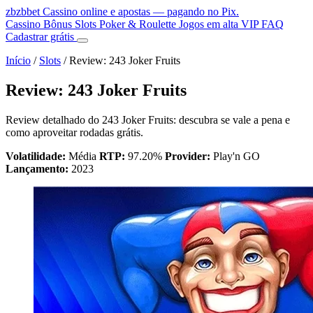
zbzbbet
Cassino online e apostas — pagando no Pix.
Cassino
Bônus
Slots
Poker & Roulette
Jogos em alta
VIP
FAQ
Cadastrar grátis
Início
/
Slots
/
Review: 243 Joker Fruits
Review: 243 Joker Fruits
Review detalhado do 243 Joker Fruits: descubra se vale a pena e
como aproveitar rodadas grátis.
Volatilidade:
Média
RTP:
97.20%
Provider:
Play'n GO
Lançamento:
2023