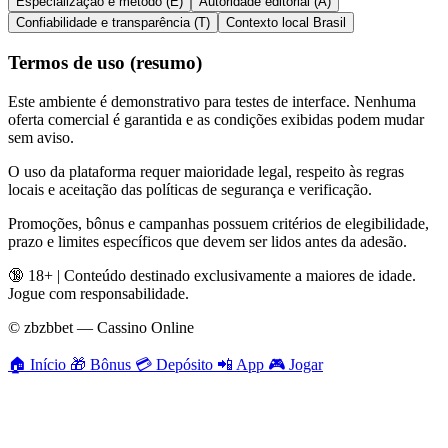
Especialização e método (E)
Autoridade editorial (A)
Confiabilidade e transparência (T)
Contexto local Brasil
Termos de uso (resumo)
Este ambiente é demonstrativo para testes de interface. Nenhuma
oferta comercial é garantida e as condições exibidas podem mudar
sem aviso.
O uso da plataforma requer maioridade legal, respeito às regras
locais e aceitação das políticas de segurança e verificação.
Promoções, bônus e campanhas possuem critérios de elegibilidade,
prazo e limites específicos que devem ser lidos antes da adesão.
🔞 18+ | Conteúdo destinado exclusivamente a maiores de idade.
Jogue com responsabilidade.
© zbzbbet — Cassino Online
🏠
Início
🎁
Bônus
💳
Depósito
📲
App
🎮
Jogar