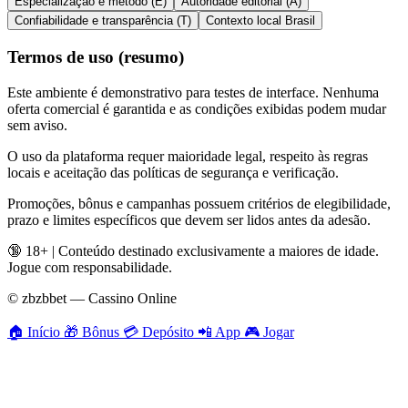
Especialização e método (E)
Autoridade editorial (A)
Confiabilidade e transparência (T)
Contexto local Brasil
Termos de uso (resumo)
Este ambiente é demonstrativo para testes de interface. Nenhuma
oferta comercial é garantida e as condições exibidas podem mudar
sem aviso.
O uso da plataforma requer maioridade legal, respeito às regras
locais e aceitação das políticas de segurança e verificação.
Promoções, bônus e campanhas possuem critérios de elegibilidade,
prazo e limites específicos que devem ser lidos antes da adesão.
🔞 18+ | Conteúdo destinado exclusivamente a maiores de idade.
Jogue com responsabilidade.
© zbzbbet — Cassino Online
🏠
Início
🎁
Bônus
💳
Depósito
📲
App
🎮
Jogar