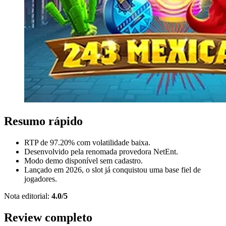
Resumo rápido
RTP de 97.20% com volatilidade baixa.
Desenvolvido pela renomada provedora NetEnt.
Modo demo disponível sem cadastro.
Lançado em 2026, o slot já conquistou uma base fiel de
jogadores.
Nota editorial:
4.0/5
Review completo