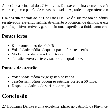
A mecânica principal do 27 Hot Lines Deluxe combina elementos cláss
valor seguem o padrão de cartas estilizadas. A grade de jogo oferece 
Um dos diferenciais do 27 Hot Lines Deluxe é a sua rodada de bônus,
ser ativados, elevando significativamente o potencial de ganhos. A ex
para dispositivos móveis, garantindo uma experiência fluida tanto em
Pontos fortes
RTP competitivo de 95.50%.
Volatilidade média adequada para diferentes perfis.
Modo demo disponível para testes.
Temática envolvente e visual de alta qualidade.
Pontos de atenção
Volatilidade média exige gestão de banca.
Sessões sem bônus podem se estender por 20 a 50 giros.
Disponibilidade pode variar por região.
Conclusão
27 Hot Lines Deluxe é uma excelente adição ao catálogo da Play'n G