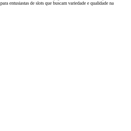
 para entusiastas de slots que buscam variedade e qualidade na