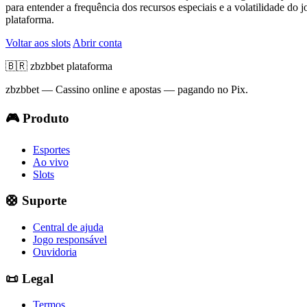
para entender a frequência dos recursos especiais e a volatilidade do
plataforma.
Voltar aos slots
Abrir conta
🇧🇷 zbzbbet plataforma
zbzbbet — Cassino online e apostas — pagando no Pix.
🎮
Produto
Esportes
Ao vivo
Slots
🛟
Suporte
Central de ajuda
Jogo responsável
Ouvidoria
📜
Legal
Termos