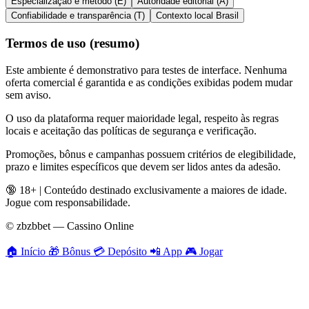
Especialização e método (E)
Autoridade editorial (A)
Confiabilidade e transparência (T)
Contexto local Brasil
Termos de uso (resumo)
Este ambiente é demonstrativo para testes de interface. Nenhuma
oferta comercial é garantida e as condições exibidas podem mudar
sem aviso.
O uso da plataforma requer maioridade legal, respeito às regras
locais e aceitação das políticas de segurança e verificação.
Promoções, bônus e campanhas possuem critérios de elegibilidade,
prazo e limites específicos que devem ser lidos antes da adesão.
🔞 18+ | Conteúdo destinado exclusivamente a maiores de idade.
Jogue com responsabilidade.
© zbzbbet — Cassino Online
🏠
Início
🎁
Bônus
💳
Depósito
📲
App
🎮
Jogar