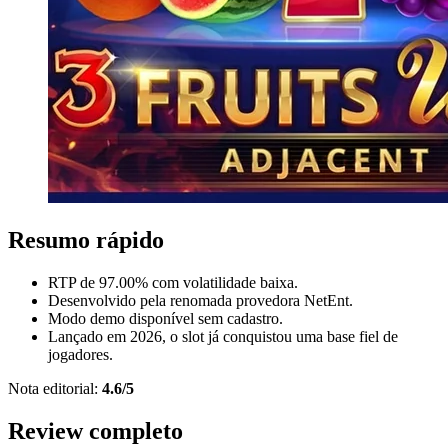
Resumo rápido
RTP de 97.00% com volatilidade baixa.
Desenvolvido pela renomada provedora NetEnt.
Modo demo disponível sem cadastro.
Lançado em 2026, o slot já conquistou uma base fiel de
jogadores.
Nota editorial:
4.6/5
Review completo