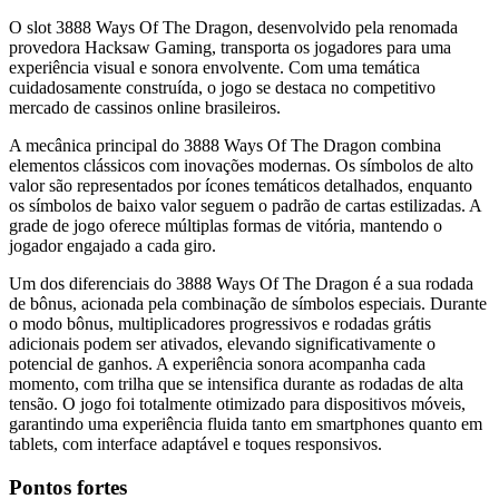
O slot 3888 Ways Of The Dragon, desenvolvido pela renomada
provedora Hacksaw Gaming, transporta os jogadores para uma
experiência visual e sonora envolvente. Com uma temática
cuidadosamente construída, o jogo se destaca no competitivo
mercado de cassinos online brasileiros.
A mecânica principal do 3888 Ways Of The Dragon combina
elementos clássicos com inovações modernas. Os símbolos de alto
valor são representados por ícones temáticos detalhados, enquanto
os símbolos de baixo valor seguem o padrão de cartas estilizadas. A
grade de jogo oferece múltiplas formas de vitória, mantendo o
jogador engajado a cada giro.
Um dos diferenciais do 3888 Ways Of The Dragon é a sua rodada
de bônus, acionada pela combinação de símbolos especiais. Durante
o modo bônus, multiplicadores progressivos e rodadas grátis
adicionais podem ser ativados, elevando significativamente o
potencial de ganhos. A experiência sonora acompanha cada
momento, com trilha que se intensifica durante as rodadas de alta
tensão. O jogo foi totalmente otimizado para dispositivos móveis,
garantindo uma experiência fluida tanto em smartphones quanto em
tablets, com interface adaptável e toques responsivos.
Pontos fortes