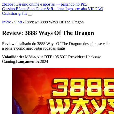
zbzbbet
Cassino online e apostas — pagando no Pix.
Cassino
Bônus
Slots
Poker & Roulette
Jogos em alta
VIP
FAQ
Cadastrar grátis
Início
/
Slots
/
Review: 3888 Ways Of The Dragon
Review: 3888 Ways Of The Dragon
Review detalhado do 3888 Ways Of The Dragon: descubra se vale
a pena e como aproveitar rodadas grátis.
Volatilidade:
Média-Alta
RTP:
95.50%
Provider:
Hacksaw
Gaming
Lançamento:
2024