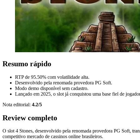
Resumo rápido
RTP de 95.50% com volatilidade alta.
Desenvolvido pela renomada provedora PG Soft.
Modo demo disponível sem cadastro.
Lançado em 2025, o slot já conquistou uma base fiel de jogador
Nota editorial:
4.2/5
Review completo
O slot 4 Stones, desenvolvido pela renomada provedora PG Soft, tran
competitivo mercado de cassinos online brasileiros.