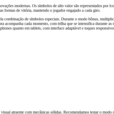
ovações modernas. Os símbolos de alto valor são representados por íco
las formas de vitória, mantendo o jogador engajado a cada giro.
la combinação de símbolos especiais. Durante o modo bônus, multiplica
ora acompanha cada momento, com trilha que se intensifica durante as r
tphones quanto em tablets, com interface adaptável e toques responsivo
visual atraente com mecânicas sólidas. Recomendamos testar o modo de