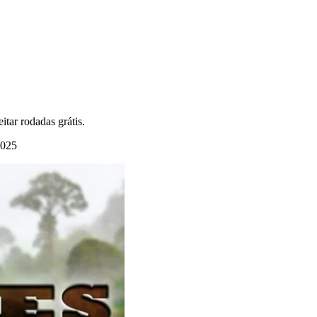
tar rodadas grátis.
025