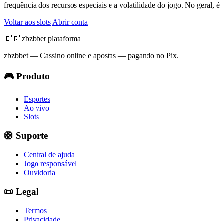
frequência dos recursos especiais e a volatilidade do jogo. No geral,
Voltar aos slots
Abrir conta
🇧🇷 zbzbbet plataforma
zbzbbet — Cassino online e apostas — pagando no Pix.
🎮
Produto
Esportes
Ao vivo
Slots
🛟
Suporte
Central de ajuda
Jogo responsável
Ouvidoria
📜
Legal
Termos
Privacidade