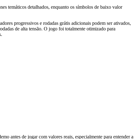
nes temáticos detalhados, enquanto os símbolos de baixo valor
dores progressivos e rodadas grátis adicionais podem ser ativados,
odadas de alta tensão. O jogo foi totalmente otimizado para
s.
mo antes de jogar com valores reais, especialmente para entender a