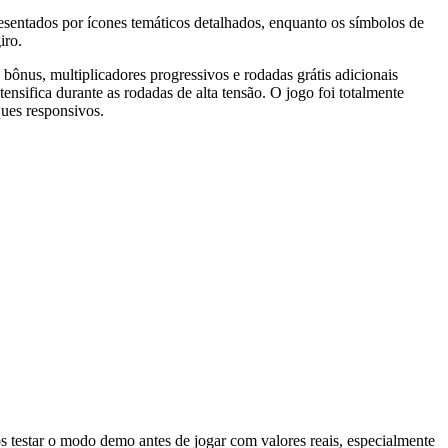
sentados por ícones temáticos detalhados, enquanto os símbolos de
iro.
ônus, multiplicadores progressivos e rodadas grátis adicionais
nsifica durante as rodadas de alta tensão. O jogo foi totalmente
ques responsivos.
testar o modo demo antes de jogar com valores reais, especialmente