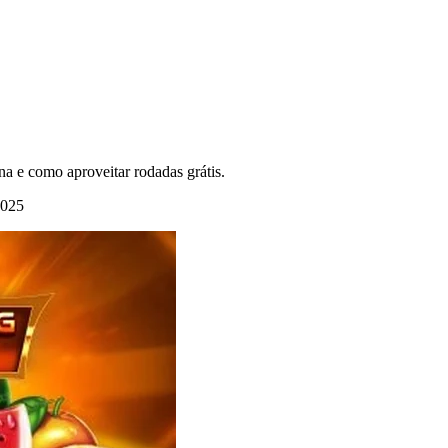
a e como aproveitar rodadas grátis.
025