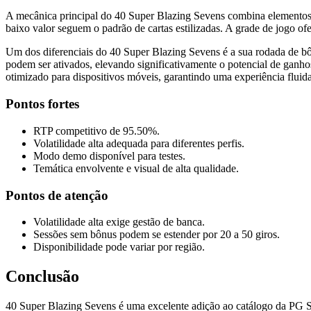
A mecânica principal do 40 Super Blazing Sevens combina elementos c
baixo valor seguem o padrão de cartas estilizadas. A grade de jogo of
Um dos diferenciais do 40 Super Blazing Sevens é a sua rodada de bô
podem ser ativados, elevando significativamente o potencial de ganho
otimizado para dispositivos móveis, garantindo uma experiência fluid
Pontos fortes
RTP competitivo de 95.50%.
Volatilidade alta adequada para diferentes perfis.
Modo demo disponível para testes.
Temática envolvente e visual de alta qualidade.
Pontos de atenção
Volatilidade alta exige gestão de banca.
Sessões sem bônus podem se estender por 20 a 50 giros.
Disponibilidade pode variar por região.
Conclusão
40 Super Blazing Sevens é uma excelente adição ao catálogo da PG S