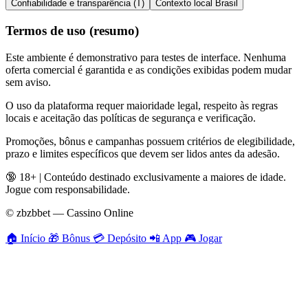
Confiabilidade e transparência (T)
Contexto local Brasil
Termos de uso (resumo)
Este ambiente é demonstrativo para testes de interface. Nenhuma
oferta comercial é garantida e as condições exibidas podem mudar
sem aviso.
O uso da plataforma requer maioridade legal, respeito às regras
locais e aceitação das políticas de segurança e verificação.
Promoções, bônus e campanhas possuem critérios de elegibilidade,
prazo e limites específicos que devem ser lidos antes da adesão.
🔞 18+ | Conteúdo destinado exclusivamente a maiores de idade.
Jogue com responsabilidade.
© zbzbbet — Cassino Online
🏠
Início
🎁
Bônus
💳
Depósito
📲
App
🎮
Jogar