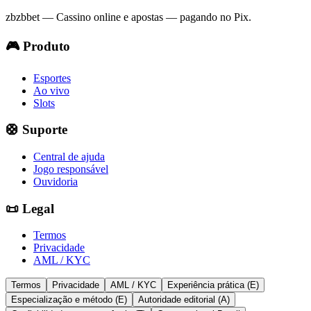
zbzbbet — Cassino online e apostas — pagando no Pix.
🎮
Produto
Esportes
Ao vivo
Slots
🛟
Suporte
Central de ajuda
Jogo responsável
Ouvidoria
📜
Legal
Termos
Privacidade
AML / KYC
Termos
Privacidade
AML / KYC
Experiência prática (E)
Especialização e método (E)
Autoridade editorial (A)