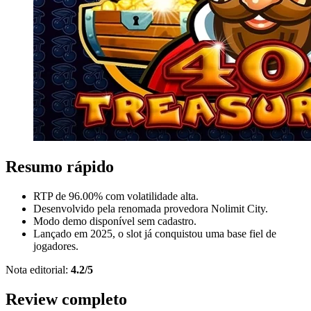
Resumo rápido
RTP de 96.00% com volatilidade alta.
Desenvolvido pela renomada provedora Nolimit City.
Modo demo disponível sem cadastro.
Lançado em 2025, o slot já conquistou uma base fiel de
jogadores.
Nota editorial:
4.2/5
Review completo