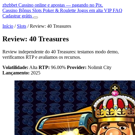
zbzbbet
Cassino online e apostas — pagando no Pix.
Cassino
Bônus
Slots
Poker & Roulette
Jogos em alta
VIP
FAQ
Cadastrar grátis
Início
/
Slots
/
Review: 40 Treasures
Review: 40 Treasures
Review independente do 40 Treasures: testamos modo demo,
verificamos RTP e avaliamos os recursos.
Volatilidade:
Alta
RTP:
96.00%
Provider:
Nolimit City
Lançamento:
2025