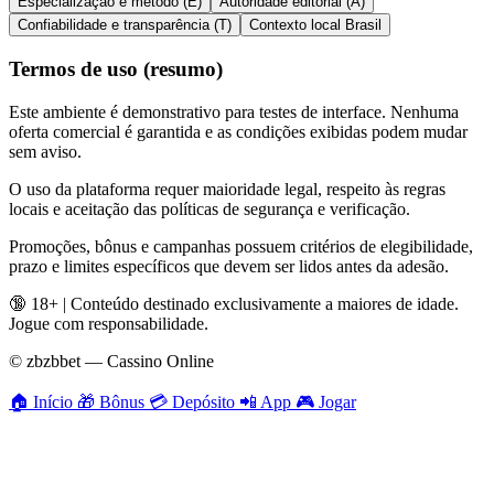
Especialização e método (E)
Autoridade editorial (A)
Confiabilidade e transparência (T)
Contexto local Brasil
Termos de uso (resumo)
Este ambiente é demonstrativo para testes de interface. Nenhuma
oferta comercial é garantida e as condições exibidas podem mudar
sem aviso.
O uso da plataforma requer maioridade legal, respeito às regras
locais e aceitação das políticas de segurança e verificação.
Promoções, bônus e campanhas possuem critérios de elegibilidade,
prazo e limites específicos que devem ser lidos antes da adesão.
🔞 18+ | Conteúdo destinado exclusivamente a maiores de idade.
Jogue com responsabilidade.
© zbzbbet — Cassino Online
🏠
Início
🎁
Bônus
💳
Depósito
📲
App
🎮
Jogar