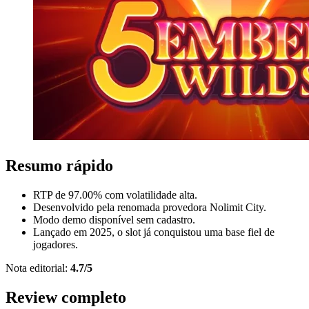
Resumo rápido
RTP de 97.00% com volatilidade alta.
Desenvolvido pela renomada provedora Nolimit City.
Modo demo disponível sem cadastro.
Lançado em 2025, o slot já conquistou uma base fiel de
jogadores.
Nota editorial:
4.7/5
Review completo