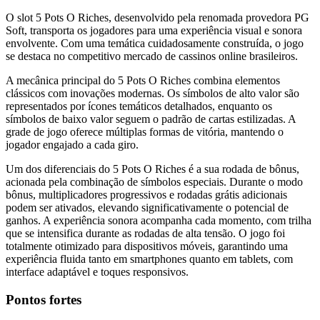
O slot 5 Pots O Riches, desenvolvido pela renomada provedora PG
Soft, transporta os jogadores para uma experiência visual e sonora
envolvente. Com uma temática cuidadosamente construída, o jogo
se destaca no competitivo mercado de cassinos online brasileiros.
A mecânica principal do 5 Pots O Riches combina elementos
clássicos com inovações modernas. Os símbolos de alto valor são
representados por ícones temáticos detalhados, enquanto os
símbolos de baixo valor seguem o padrão de cartas estilizadas. A
grade de jogo oferece múltiplas formas de vitória, mantendo o
jogador engajado a cada giro.
Um dos diferenciais do 5 Pots O Riches é a sua rodada de bônus,
acionada pela combinação de símbolos especiais. Durante o modo
bônus, multiplicadores progressivos e rodadas grátis adicionais
podem ser ativados, elevando significativamente o potencial de
ganhos. A experiência sonora acompanha cada momento, com trilha
que se intensifica durante as rodadas de alta tensão. O jogo foi
totalmente otimizado para dispositivos móveis, garantindo uma
experiência fluida tanto em smartphones quanto em tablets, com
interface adaptável e toques responsivos.
Pontos fortes