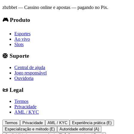
zbzbbet — Cassino online e apostas — pagando no Pix.
🎮
Produto
Esportes
Ao vivo
Slots
🛟
Suporte
Central de ajuda
Jogo responsável
Ouvidoria
📜
Legal
Termos
Privacidade
AML / KYC
Termos
Privacidade
AML / KYC
Experiência prática (E)
Especialização e método (E)
Autoridade editorial (A)