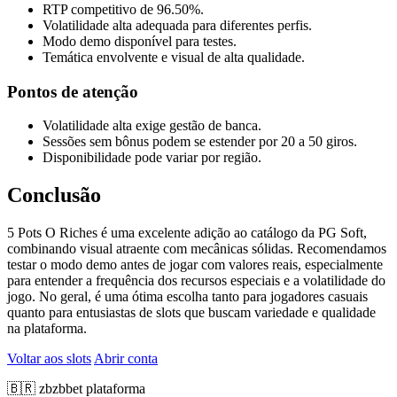
RTP competitivo de 96.50%.
Volatilidade alta adequada para diferentes perfis.
Modo demo disponível para testes.
Temática envolvente e visual de alta qualidade.
Pontos de atenção
Volatilidade alta exige gestão de banca.
Sessões sem bônus podem se estender por 20 a 50 giros.
Disponibilidade pode variar por região.
Conclusão
5 Pots O Riches é uma excelente adição ao catálogo da PG Soft,
combinando visual atraente com mecânicas sólidas. Recomendamos
testar o modo demo antes de jogar com valores reais, especialmente
para entender a frequência dos recursos especiais e a volatilidade do
jogo. No geral, é uma ótima escolha tanto para jogadores casuais
quanto para entusiastas de slots que buscam variedade e qualidade
na plataforma.
Voltar aos slots
Abrir conta
🇧🇷 zbzbbet plataforma