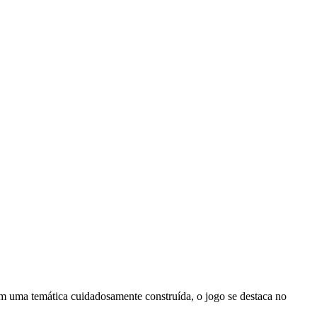
om uma temática cuidadosamente construída, o jogo se destaca no