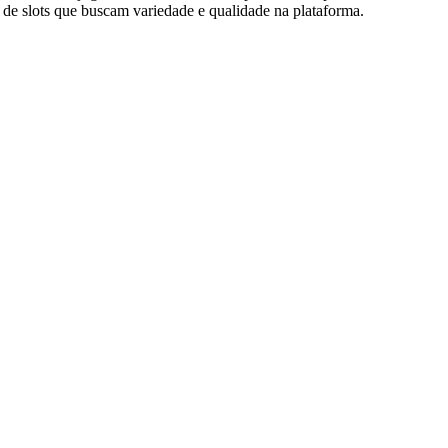
s de slots que buscam variedade e qualidade na plataforma.