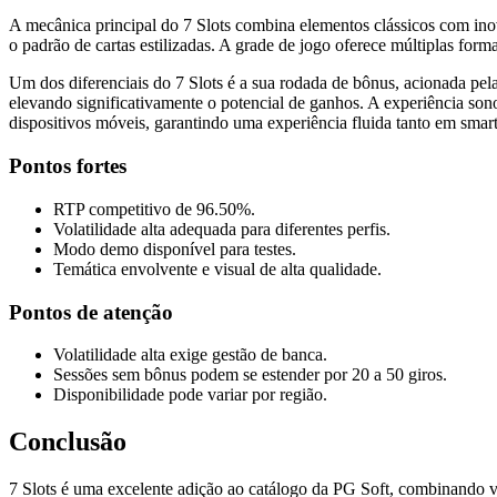
A mecânica principal do 7 Slots combina elementos clássicos com ino
o padrão de cartas estilizadas. A grade de jogo oferece múltiplas form
Um dos diferenciais do 7 Slots é a sua rodada de bônus, acionada pel
elevando significativamente o potencial de ganhos. A experiência son
dispositivos móveis, garantindo uma experiência fluida tanto em smar
Pontos fortes
RTP competitivo de 96.50%.
Volatilidade alta adequada para diferentes perfis.
Modo demo disponível para testes.
Temática envolvente e visual de alta qualidade.
Pontos de atenção
Volatilidade alta exige gestão de banca.
Sessões sem bônus podem se estender por 20 a 50 giros.
Disponibilidade pode variar por região.
Conclusão
7 Slots é uma excelente adição ao catálogo da PG Soft, combinando v