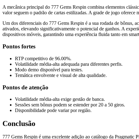
A mecânica principal do 777 Gems Respin combina elementos clássico
valor seguem o padrão de cartas estilizadas. A grade de jogo oferece 
Um dos diferenciais do 777 Gems Respin é a sua rodada de bônus, aci
ativados, elevando significativamente o potencial de ganhos. A experi
dispositivos móveis, garantindo uma experiência fluida tanto em smar
Pontos fortes
RTP competitivo de 96.00%.
Volatilidade média-alta adequada para diferentes perfis.
Modo demo disponível para testes.
Temática envolvente e visual de alta qualidade.
Pontos de atenção
Volatilidade média-alta exige gestão de banca.
Sessões sem bônus podem se estender por 20 a 50 giros.
Disponibilidade pode variar por região.
Conclusão
777 Gems Respin é uma excelente adição ao catálogo da Pragmatic Pl