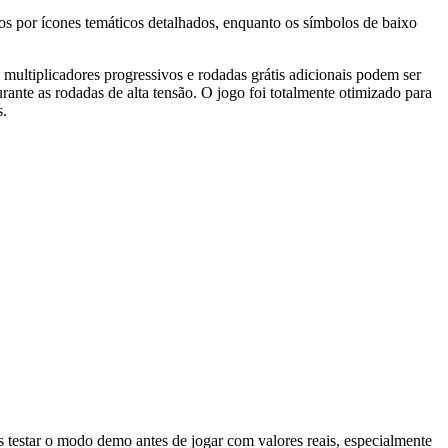
s por ícones temáticos detalhados, enquanto os símbolos de baixo
ultiplicadores progressivos e rodadas grátis adicionais podem ser
ante as rodadas de alta tensão. O jogo foi totalmente otimizado para
s.
testar o modo demo antes de jogar com valores reais, especialmente