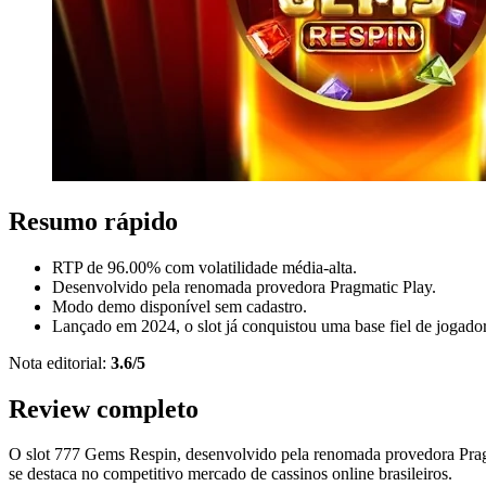
Resumo rápido
RTP de 96.00% com volatilidade média-alta.
Desenvolvido pela renomada provedora Pragmatic Play.
Modo demo disponível sem cadastro.
Lançado em 2024, o slot já conquistou uma base fiel de jogador
Nota editorial:
3.6/5
Review completo
O slot 777 Gems Respin, desenvolvido pela renomada provedora Pragm
se destaca no competitivo mercado de cassinos online brasileiros.