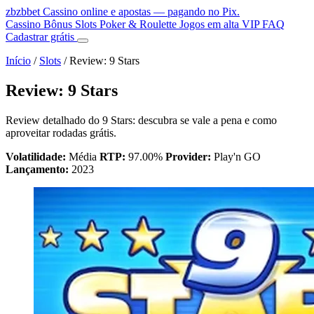
zbzbbet
Cassino online e apostas — pagando no Pix.
Cassino
Bônus
Slots
Poker & Roulette
Jogos em alta
VIP
FAQ
Cadastrar grátis
Início
/
Slots
/
Review: 9 Stars
Review: 9 Stars
Review detalhado do 9 Stars: descubra se vale a pena e como
aproveitar rodadas grátis.
Volatilidade:
Média
RTP:
97.00%
Provider:
Play'n GO
Lançamento:
2023