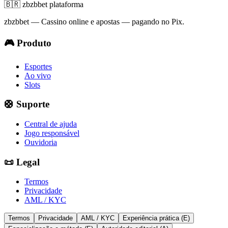
🇧🇷 zbzbbet plataforma
zbzbbet — Cassino online e apostas — pagando no Pix.
🎮
Produto
Esportes
Ao vivo
Slots
🛟
Suporte
Central de ajuda
Jogo responsável
Ouvidoria
📜
Legal
Termos
Privacidade
AML / KYC
Termos
Privacidade
AML / KYC
Experiência prática (E)