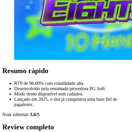
Resumo rápido
RTP de 96.00% com volatilidade alta.
Desenvolvido pela renomada provedora PG Soft.
Modo demo disponível sem cadastro.
Lançado em 2025, o slot já conquistou uma base fiel de
jogadores.
Nota editorial:
3.6/5
Review completo