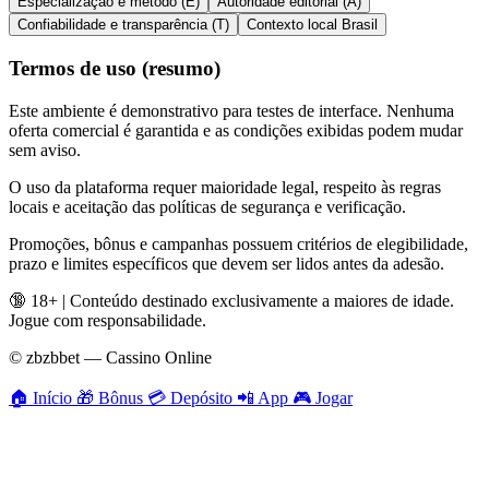
Especialização e método (E)
Autoridade editorial (A)
Confiabilidade e transparência (T)
Contexto local Brasil
Termos de uso (resumo)
Este ambiente é demonstrativo para testes de interface. Nenhuma
oferta comercial é garantida e as condições exibidas podem mudar
sem aviso.
O uso da plataforma requer maioridade legal, respeito às regras
locais e aceitação das políticas de segurança e verificação.
Promoções, bônus e campanhas possuem critérios de elegibilidade,
prazo e limites específicos que devem ser lidos antes da adesão.
🔞 18+ | Conteúdo destinado exclusivamente a maiores de idade.
Jogue com responsabilidade.
© zbzbbet — Cassino Online
🏠
Início
🎁
Bônus
💳
Depósito
📲
App
🎮
Jogar