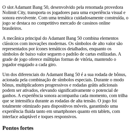
O slot Adamant Bang 50, desenvolvido pela renomada provedora
Nolimit City, transporta os jogadores para uma experiência visual e
sonora envolvente. Com uma temática cuidadosamente construída, o
jogo se destaca no competitivo mercado de cassinos online
brasileiros.
A mecânica principal do Adamant Bang 50 combina elementos
clássicos com inovações modernas. Os símbolos de alto valor são
representados por ícones temáticos detalhados, enquanto os
símbolos de baixo valor seguem o padrão de cartas estilizadas. A
grade de jogo oferece múltiplas formas de vitória, mantendo o
jogador engajado a cada giro.
Um dos diferenciais do Adamant Bang 50 é a sua rodada de bônus,
acionada pela combinação de símbolos especiais. Durante o modo
bônus, multiplicadores progressivos e rodadas grátis adicionais
podem ser ativados, elevando significativamente o potencial de
ganhos. A experiência sonora acompanha cada momento, com trilha
que se intensifica durante as rodadas de alta tensão. O jogo foi
totalmente otimizado para dispositivos móveis, garantindo uma
experiência fluida tanto em smartphones quanto em tablets, com
interface adaptável e toques responsivos.
Pontos fortes