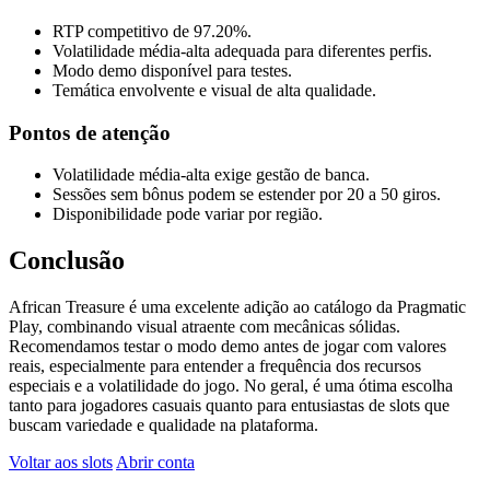
RTP competitivo de 97.20%.
Volatilidade média-alta adequada para diferentes perfis.
Modo demo disponível para testes.
Temática envolvente e visual de alta qualidade.
Pontos de atenção
Volatilidade média-alta exige gestão de banca.
Sessões sem bônus podem se estender por 20 a 50 giros.
Disponibilidade pode variar por região.
Conclusão
African Treasure é uma excelente adição ao catálogo da Pragmatic
Play, combinando visual atraente com mecânicas sólidas.
Recomendamos testar o modo demo antes de jogar com valores
reais, especialmente para entender a frequência dos recursos
especiais e a volatilidade do jogo. No geral, é uma ótima escolha
tanto para jogadores casuais quanto para entusiastas de slots que
buscam variedade e qualidade na plataforma.
Voltar aos slots
Abrir conta