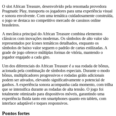
O slot African Treasure, desenvolvido pela renomada provedora
Pragmatic Play, transporta os jogadores para uma experiência visual
e sonora envolvente. Com uma temática cuidadosamente construída,
o jogo se destaca no competitivo mercado de cassinos online
brasileiros.
A mecânica principal do African Treasure combina elementos
clássicos com inovações modernas. Os símbolos de alto valor são
representados por ícones temáticos detalhados, enquanto os
símbolos de baixo valor seguem o padrão de cartas estilizadas. A
grade de jogo oferece múltiplas formas de vitória, mantendo o
jogador engajado a cada giro.
Um dos diferenciais do African Treasure é a sua rodada de bônus,
acionada pela combinação de símbolos especiais. Durante o modo
bônus, multiplicadores progressivos e rodadas grátis adicionais
podem ser ativados, elevando significativamente o potencial de
ganhos. A experiência sonora acompanha cada momento, com trilha
que se intensifica durante as rodadas de alta tensão. O jogo foi
totalmente otimizado para dispositivos móveis, garantindo uma
experiência fluida tanto em smartphones quanto em tablets, com
interface adaptável e toques responsivos.
Pontos fortes