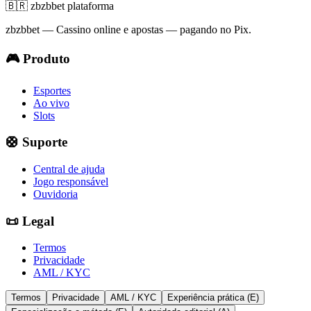
🇧🇷 zbzbbet plataforma
zbzbbet — Cassino online e apostas — pagando no Pix.
🎮
Produto
Esportes
Ao vivo
Slots
🛟
Suporte
Central de ajuda
Jogo responsável
Ouvidoria
📜
Legal
Termos
Privacidade
AML / KYC
Termos
Privacidade
AML / KYC
Experiência prática (E)