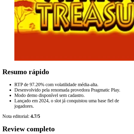
Resumo rápido
RTP de 97.20% com volatilidade média-alta.
Desenvolvido pela renomada provedora Pragmatic Play.
Modo demo disponível sem cadastro.
Lançado em 2024, o slot já conquistou uma base fiel de
jogadores.
Nota editorial:
4.7/5
Review completo