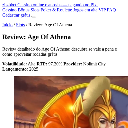
zbzbbet
Cassino online e apostas — pagando no Pix.
Cassino
Bônus
Slots
Poker & Roulette
Jogos em alta
VIP
FAQ
Cadastrar grátis
Início
/
Slots
/
Review: Age Of Athena
Review: Age Of Athena
Review detalhado do Age Of Athena: descubra se vale a pena e
como aproveitar rodadas grátis.
Volatilidade:
Alta
RTP:
97.20%
Provider:
Nolimit City
Lançamento:
2025