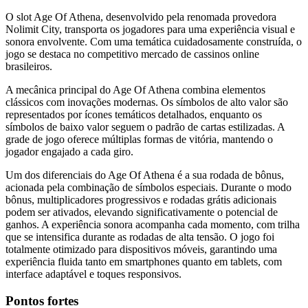
O slot Age Of Athena, desenvolvido pela renomada provedora
Nolimit City, transporta os jogadores para uma experiência visual e
sonora envolvente. Com uma temática cuidadosamente construída, o
jogo se destaca no competitivo mercado de cassinos online
brasileiros.
A mecânica principal do Age Of Athena combina elementos
clássicos com inovações modernas. Os símbolos de alto valor são
representados por ícones temáticos detalhados, enquanto os
símbolos de baixo valor seguem o padrão de cartas estilizadas. A
grade de jogo oferece múltiplas formas de vitória, mantendo o
jogador engajado a cada giro.
Um dos diferenciais do Age Of Athena é a sua rodada de bônus,
acionada pela combinação de símbolos especiais. Durante o modo
bônus, multiplicadores progressivos e rodadas grátis adicionais
podem ser ativados, elevando significativamente o potencial de
ganhos. A experiência sonora acompanha cada momento, com trilha
que se intensifica durante as rodadas de alta tensão. O jogo foi
totalmente otimizado para dispositivos móveis, garantindo uma
experiência fluida tanto em smartphones quanto em tablets, com
interface adaptável e toques responsivos.
Pontos fortes