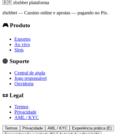
🇧🇷 zbzbbet plataforma
zbzbbet — Cassino online e apostas — pagando no Pix.
🎮
Produto
Esportes
Ao vivo
Slots
🛟
Suporte
Central de ajuda
Jogo responsável
Ouvidoria
📜
Legal
Termos
Privacidade
AML / KYC
Termos
Privacidade
AML / KYC
Experiência prática (E)