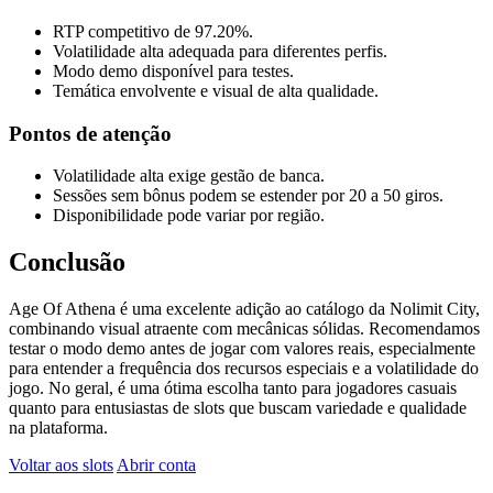
RTP competitivo de 97.20%.
Volatilidade alta adequada para diferentes perfis.
Modo demo disponível para testes.
Temática envolvente e visual de alta qualidade.
Pontos de atenção
Volatilidade alta exige gestão de banca.
Sessões sem bônus podem se estender por 20 a 50 giros.
Disponibilidade pode variar por região.
Conclusão
Age Of Athena é uma excelente adição ao catálogo da Nolimit City,
combinando visual atraente com mecânicas sólidas. Recomendamos
testar o modo demo antes de jogar com valores reais, especialmente
para entender a frequência dos recursos especiais e a volatilidade do
jogo. No geral, é uma ótima escolha tanto para jogadores casuais
quanto para entusiastas de slots que buscam variedade e qualidade
na plataforma.
Voltar aos slots
Abrir conta