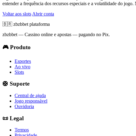
entender a frequência dos recursos especiais e a volatilidade do jogo
Voltar aos slots
Abrir conta
🇧🇷 zbzbbet plataforma
zbzbbet — Cassino online e apostas — pagando no Pix.
🎮
Produto
Esportes
Ao vivo
Slots
🛟
Suporte
Central de ajuda
Jogo responsável
Ouvidoria
📜
Legal
Termos
Privacidade