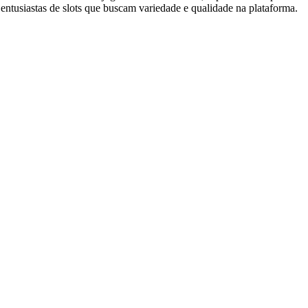
 entusiastas de slots que buscam variedade e qualidade na plataforma.