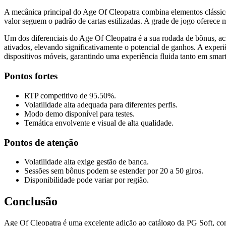
A mecânica principal do Age Of Cleopatra combina elementos clássico
valor seguem o padrão de cartas estilizadas. A grade de jogo oferece 
Um dos diferenciais do Age Of Cleopatra é a sua rodada de bônus, ac
ativados, elevando significativamente o potencial de ganhos. A experi
dispositivos móveis, garantindo uma experiência fluida tanto em smar
Pontos fortes
RTP competitivo de 95.50%.
Volatilidade alta adequada para diferentes perfis.
Modo demo disponível para testes.
Temática envolvente e visual de alta qualidade.
Pontos de atenção
Volatilidade alta exige gestão de banca.
Sessões sem bônus podem se estender por 20 a 50 giros.
Disponibilidade pode variar por região.
Conclusão
Age Of Cleopatra é uma excelente adição ao catálogo da PG Soft, co