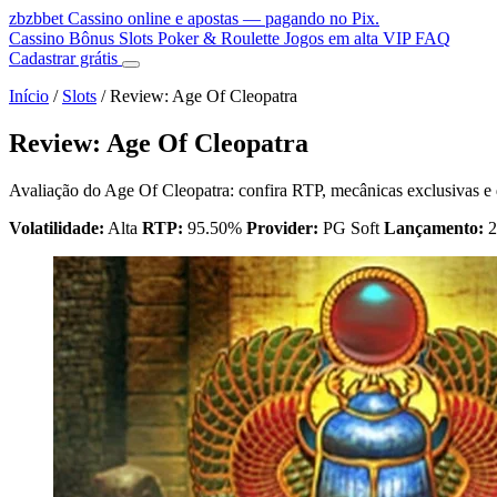
zbzbbet
Cassino online e apostas — pagando no Pix.
Cassino
Bônus
Slots
Poker & Roulette
Jogos em alta
VIP
FAQ
Cadastrar grátis
Início
/
Slots
/
Review: Age Of Cleopatra
Review: Age Of Cleopatra
Avaliação do Age Of Cleopatra: confira RTP, mecânicas exclusivas e d
Volatilidade:
Alta
RTP:
95.50%
Provider:
PG Soft
Lançamento:
2