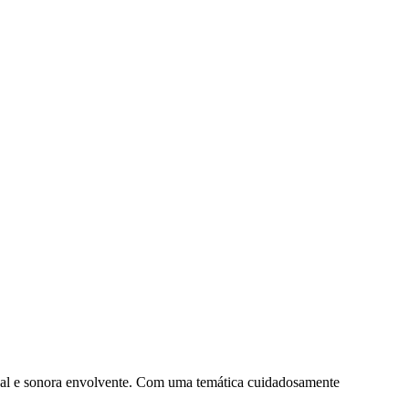
ual e sonora envolvente. Com uma temática cuidadosamente