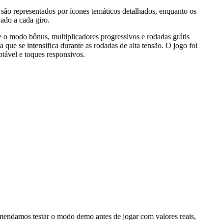
ão representados por ícones temáticos detalhados, enquanto os
ado a cada giro.
o modo bônus, multiplicadores progressivos e rodadas grátis
ue se intensifica durante as rodadas de alta tensão. O jogo foi
ptável e toques responsivos.
endamos testar o modo demo antes de jogar com valores reais,