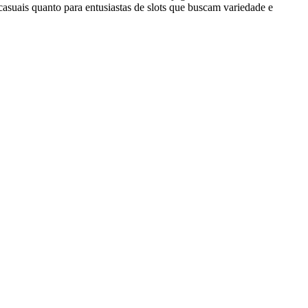
 casuais quanto para entusiastas de slots que buscam variedade e