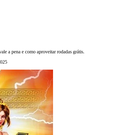
le a pena e como aproveitar rodadas grátis.
025