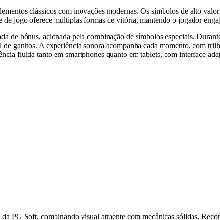
mentos clássicos com inovações modernas. Os símbolos de alto valor s
e de jogo oferece múltiplas formas de vitória, mantendo o jogador engaj
a de bônus, acionada pela combinação de símbolos especiais. Durante 
al de ganhos. A experiência sonora acompanha cada momento, com trilha q
ência fluida tanto em smartphones quanto em tablets, com interface ada
 da PG Soft, combinando visual atraente com mecânicas sólidas. Recom