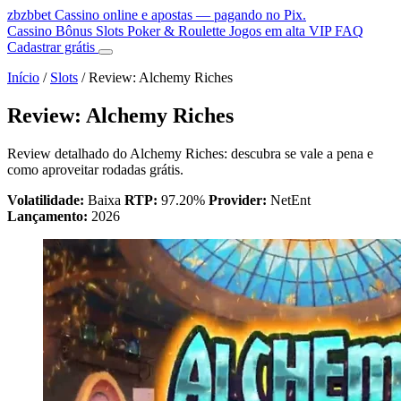
zbzbbet
Cassino online e apostas — pagando no Pix.
Cassino
Bônus
Slots
Poker & Roulette
Jogos em alta
VIP
FAQ
Cadastrar grátis
Início
/
Slots
/
Review: Alchemy Riches
Review: Alchemy Riches
Review detalhado do Alchemy Riches: descubra se vale a pena e
como aproveitar rodadas grátis.
Volatilidade:
Baixa
RTP:
97.20%
Provider:
NetEnt
Lançamento:
2026