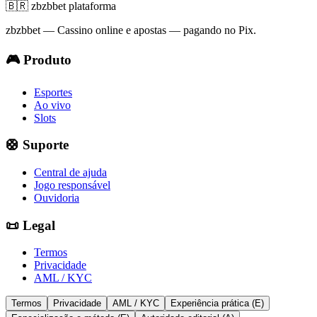
🇧🇷 zbzbbet plataforma
zbzbbet — Cassino online e apostas — pagando no Pix.
🎮
Produto
Esportes
Ao vivo
Slots
🛟
Suporte
Central de ajuda
Jogo responsável
Ouvidoria
📜
Legal
Termos
Privacidade
AML / KYC
Termos
Privacidade
AML / KYC
Experiência prática (E)