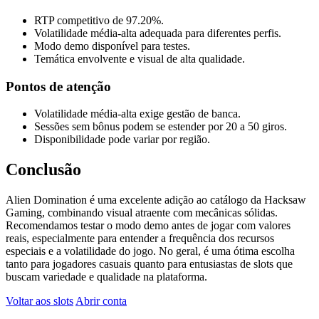
RTP competitivo de 97.20%.
Volatilidade média-alta adequada para diferentes perfis.
Modo demo disponível para testes.
Temática envolvente e visual de alta qualidade.
Pontos de atenção
Volatilidade média-alta exige gestão de banca.
Sessões sem bônus podem se estender por 20 a 50 giros.
Disponibilidade pode variar por região.
Conclusão
Alien Domination é uma excelente adição ao catálogo da Hacksaw
Gaming, combinando visual atraente com mecânicas sólidas.
Recomendamos testar o modo demo antes de jogar com valores
reais, especialmente para entender a frequência dos recursos
especiais e a volatilidade do jogo. No geral, é uma ótima escolha
tanto para jogadores casuais quanto para entusiastas de slots que
buscam variedade e qualidade na plataforma.
Voltar aos slots
Abrir conta