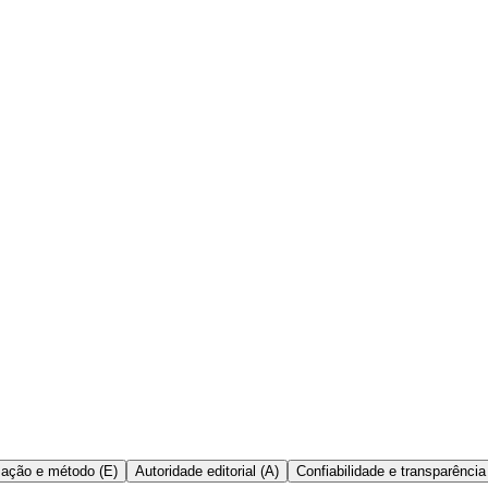
zação e método (E)
Autoridade editorial (A)
Confiabilidade e transparência