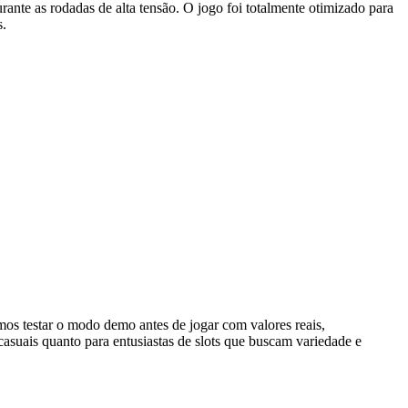
ante as rodadas de alta tensão. O jogo foi totalmente otimizado para
s.
s testar o modo demo antes de jogar com valores reais,
 casuais quanto para entusiastas de slots que buscam variedade e