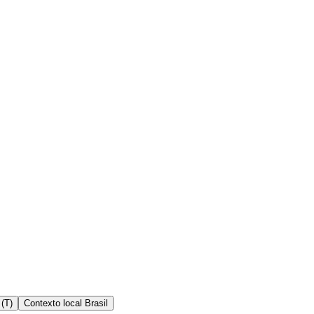
 (T)
Contexto local Brasil