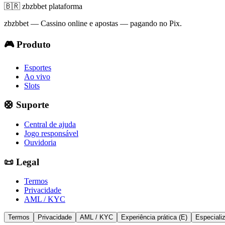
🇧🇷 zbzbbet plataforma
zbzbbet — Cassino online e apostas — pagando no Pix.
🎮
Produto
Esportes
Ao vivo
Slots
🛟
Suporte
Central de ajuda
Jogo responsável
Ouvidoria
📜
Legal
Termos
Privacidade
AML / KYC
Termos
Privacidade
AML / KYC
Experiência prática (E)
Especiali