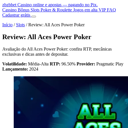
zbzbbet
Cassino online e apostas — pagando no Pix.
Cassino
Bônus
Slots
Poker & Roulette
Jogos em alta
VIP
FAQ
Cadastrar grátis
Início
/
Slots
/
Review: All Aces Power Poker
Review: All Aces Power Poker
Avaliação do All Aces Power Poker: confira RTP, mecânicas
exclusivas e dicas antes de depositar.
Volatilidade:
Média-Alta
RTP:
96.50%
Provider:
Pragmatic Play
Lançamento:
2024