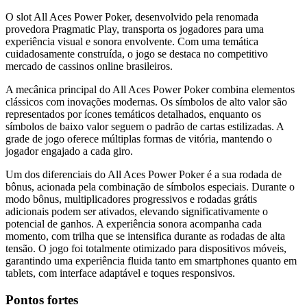
O slot All Aces Power Poker, desenvolvido pela renomada
provedora Pragmatic Play, transporta os jogadores para uma
experiência visual e sonora envolvente. Com uma temática
cuidadosamente construída, o jogo se destaca no competitivo
mercado de cassinos online brasileiros.
A mecânica principal do All Aces Power Poker combina elementos
clássicos com inovações modernas. Os símbolos de alto valor são
representados por ícones temáticos detalhados, enquanto os
símbolos de baixo valor seguem o padrão de cartas estilizadas. A
grade de jogo oferece múltiplas formas de vitória, mantendo o
jogador engajado a cada giro.
Um dos diferenciais do All Aces Power Poker é a sua rodada de
bônus, acionada pela combinação de símbolos especiais. Durante o
modo bônus, multiplicadores progressivos e rodadas grátis
adicionais podem ser ativados, elevando significativamente o
potencial de ganhos. A experiência sonora acompanha cada
momento, com trilha que se intensifica durante as rodadas de alta
tensão. O jogo foi totalmente otimizado para dispositivos móveis,
garantindo uma experiência fluida tanto em smartphones quanto em
tablets, com interface adaptável e toques responsivos.
Pontos fortes