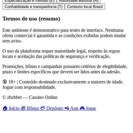
Especialização e método (E)
Autoridade editorial (A)
Confiabilidade e transparência (T)
Contexto local Brasil
Termos de uso (resumo)
Este ambiente é demonstrativo para testes de interface. Nenhuma
oferta comercial é garantida e as condições exibidas podem mudar
sem aviso.
O uso da plataforma requer maioridade legal, respeito às regras
locais e aceitação das políticas de segurança e verificação.
Promoções, bônus e campanhas possuem critérios de elegibilidade,
prazo e limites específicos que devem ser lidos antes da adesão.
🔞 18+ | Conteúdo destinado exclusivamente a maiores de idade.
Jogue com responsabilidade.
© zbzbbet — Cassino Online
🏠
Início
🎁
Bônus
💳
Depósito
📲
App
🎮
Jogar