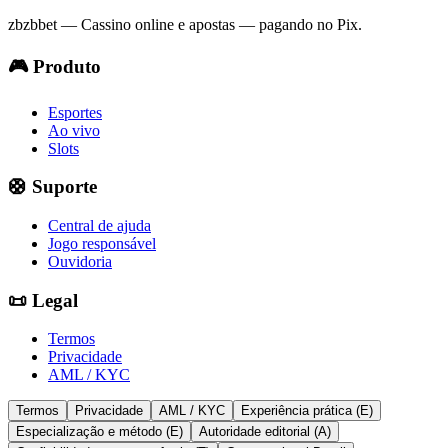
zbzbbet — Cassino online e apostas — pagando no Pix.
🎮
Produto
Esportes
Ao vivo
Slots
🛟
Suporte
Central de ajuda
Jogo responsável
Ouvidoria
📜
Legal
Termos
Privacidade
AML / KYC
Termos
Privacidade
AML / KYC
Experiência prática (E)
Especialização e método (E)
Autoridade editorial (A)