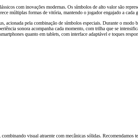
lássicos com inovações modernas. Os símbolos de alto valor são repres
erece múltiplas formas de vitória, mantendo o jogador engajado a cada g
nus, acionada pela combinação de símbolos especiais. Durante o modo bô
periência sonora acompanha cada momento, com trilha que se intensifica
 smartphones quanto em tablets, com interface adaptável e toques respon
e, combinando visual atraente com mecânicas sólidas. Recomendamos te