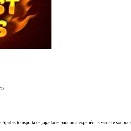
es.
a Spribe, transporta os jogadores para uma experiência visual e sonor