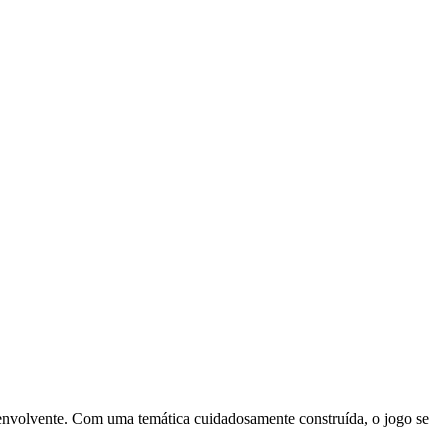
a envolvente. Com uma temática cuidadosamente construída, o jogo se