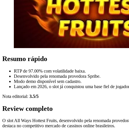
Resumo rápido
RTP de 97.00% com volatilidade baixa.
Desenvolvido pela renomada provedora Spribe.
Modo demo disponível sem cadastro.
Lançado em 2026, o slot já conquistou uma base fiel de jogador
Nota editorial:
3.5/5
Review completo
O slot All Ways Hottest Fruits, desenvolvido pela renomada provedor
destaca no competitivo mercado de cassinos online brasileiros.