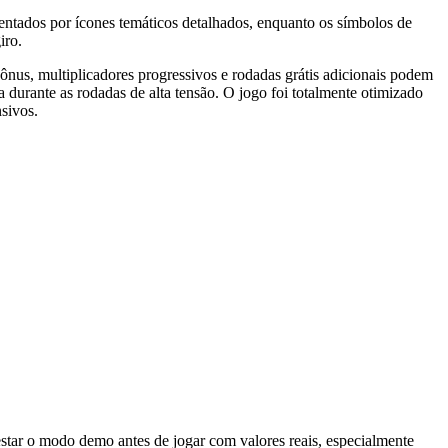
entados por ícones temáticos detalhados, enquanto os símbolos de
iro.
nus, multiplicadores progressivos e rodadas grátis adicionais podem
 durante as rodadas de alta tensão. O jogo foi totalmente otimizado
sivos.
star o modo demo antes de jogar com valores reais, especialmente