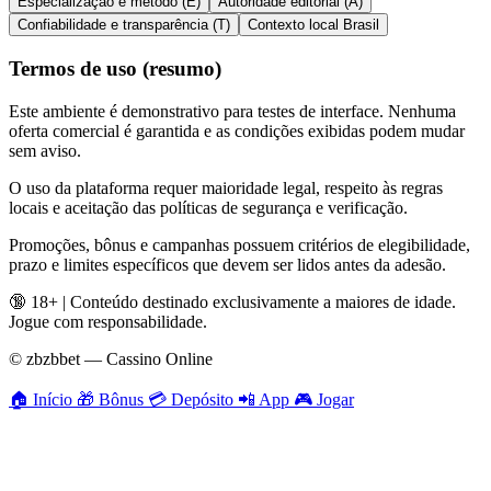
Especialização e método (E)
Autoridade editorial (A)
Confiabilidade e transparência (T)
Contexto local Brasil
Termos de uso (resumo)
Este ambiente é demonstrativo para testes de interface. Nenhuma
oferta comercial é garantida e as condições exibidas podem mudar
sem aviso.
O uso da plataforma requer maioridade legal, respeito às regras
locais e aceitação das políticas de segurança e verificação.
Promoções, bônus e campanhas possuem critérios de elegibilidade,
prazo e limites específicos que devem ser lidos antes da adesão.
🔞 18+ | Conteúdo destinado exclusivamente a maiores de idade.
Jogue com responsabilidade.
© zbzbbet — Cassino Online
🏠
Início
🎁
Bônus
💳
Depósito
📲
App
🎮
Jogar