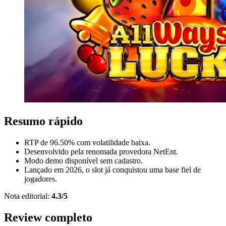
Resumo rápido
RTP de 96.50% com volatilidade baixa.
Desenvolvido pela renomada provedora NetEnt.
Modo demo disponível sem cadastro.
Lançado em 2026, o slot já conquistou uma base fiel de
jogadores.
Nota editorial:
4.3/5
Review completo