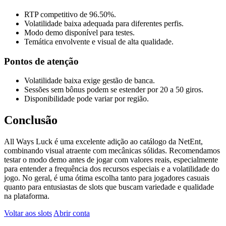
RTP competitivo de 96.50%.
Volatilidade baixa adequada para diferentes perfis.
Modo demo disponível para testes.
Temática envolvente e visual de alta qualidade.
Pontos de atenção
Volatilidade baixa exige gestão de banca.
Sessões sem bônus podem se estender por 20 a 50 giros.
Disponibilidade pode variar por região.
Conclusão
All Ways Luck é uma excelente adição ao catálogo da NetEnt,
combinando visual atraente com mecânicas sólidas. Recomendamos
testar o modo demo antes de jogar com valores reais, especialmente
para entender a frequência dos recursos especiais e a volatilidade do
jogo. No geral, é uma ótima escolha tanto para jogadores casuais
quanto para entusiastas de slots que buscam variedade e qualidade
na plataforma.
Voltar aos slots
Abrir conta