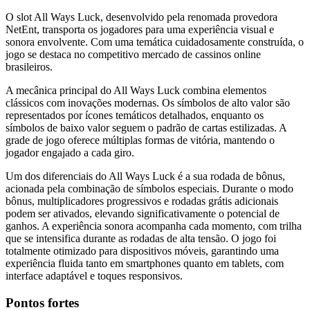
O slot All Ways Luck, desenvolvido pela renomada provedora
NetEnt, transporta os jogadores para uma experiência visual e
sonora envolvente. Com uma temática cuidadosamente construída, o
jogo se destaca no competitivo mercado de cassinos online
brasileiros.
A mecânica principal do All Ways Luck combina elementos
clássicos com inovações modernas. Os símbolos de alto valor são
representados por ícones temáticos detalhados, enquanto os
símbolos de baixo valor seguem o padrão de cartas estilizadas. A
grade de jogo oferece múltiplas formas de vitória, mantendo o
jogador engajado a cada giro.
Um dos diferenciais do All Ways Luck é a sua rodada de bônus,
acionada pela combinação de símbolos especiais. Durante o modo
bônus, multiplicadores progressivos e rodadas grátis adicionais
podem ser ativados, elevando significativamente o potencial de
ganhos. A experiência sonora acompanha cada momento, com trilha
que se intensifica durante as rodadas de alta tensão. O jogo foi
totalmente otimizado para dispositivos móveis, garantindo uma
experiência fluida tanto em smartphones quanto em tablets, com
interface adaptável e toques responsivos.
Pontos fortes