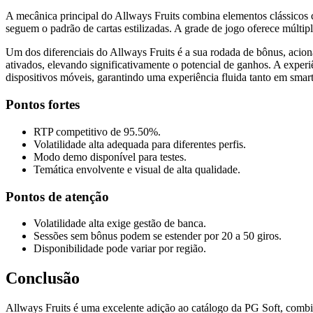
A mecânica principal do Allways Fruits combina elementos clássicos 
seguem o padrão de cartas estilizadas. A grade de jogo oferece múltip
Um dos diferenciais do Allways Fruits é a sua rodada de bônus, acio
ativados, elevando significativamente o potencial de ganhos. A experi
dispositivos móveis, garantindo uma experiência fluida tanto em smar
Pontos fortes
RTP competitivo de 95.50%.
Volatilidade alta adequada para diferentes perfis.
Modo demo disponível para testes.
Temática envolvente e visual de alta qualidade.
Pontos de atenção
Volatilidade alta exige gestão de banca.
Sessões sem bônus podem se estender por 20 a 50 giros.
Disponibilidade pode variar por região.
Conclusão
Allways Fruits é uma excelente adição ao catálogo da PG Soft, comb