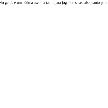
. No geral, é uma ótima escolha tanto para jogadores casuais quanto para