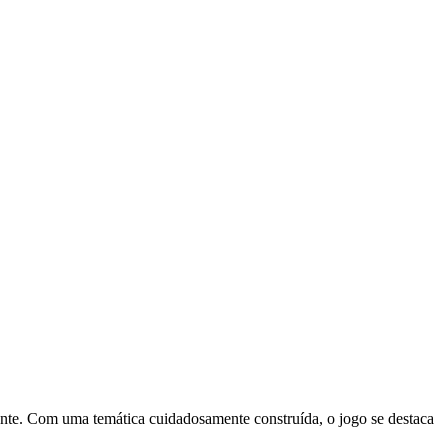
ente. Com uma temática cuidadosamente construída, o jogo se destaca