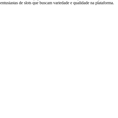
 entusiastas de slots que buscam variedade e qualidade na plataforma.