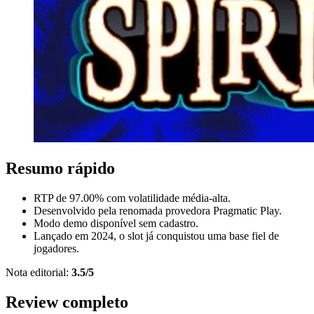
Resumo rápido
RTP de 97.00% com volatilidade média-alta.
Desenvolvido pela renomada provedora Pragmatic Play.
Modo demo disponível sem cadastro.
Lançado em 2024, o slot já conquistou uma base fiel de
jogadores.
Nota editorial:
3.5/5
Review completo