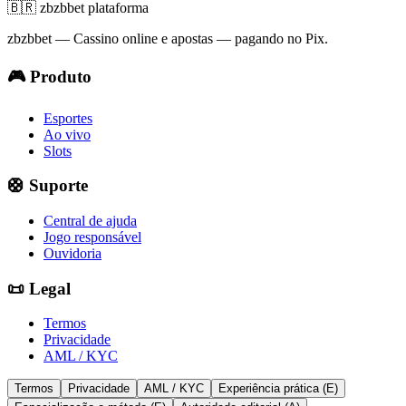
🇧🇷 zbzbbet plataforma
zbzbbet — Cassino online e apostas — pagando no Pix.
🎮
Produto
Esportes
Ao vivo
Slots
🛟
Suporte
Central de ajuda
Jogo responsável
Ouvidoria
📜
Legal
Termos
Privacidade
AML / KYC
Termos
Privacidade
AML / KYC
Experiência prática (E)