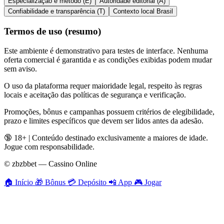
Especialização e método (E)
Autoridade editorial (A)
Confiabilidade e transparência (T)
Contexto local Brasil
Termos de uso (resumo)
Este ambiente é demonstrativo para testes de interface. Nenhuma
oferta comercial é garantida e as condições exibidas podem mudar
sem aviso.
O uso da plataforma requer maioridade legal, respeito às regras
locais e aceitação das políticas de segurança e verificação.
Promoções, bônus e campanhas possuem critérios de elegibilidade,
prazo e limites específicos que devem ser lidos antes da adesão.
🔞 18+ | Conteúdo destinado exclusivamente a maiores de idade.
Jogue com responsabilidade.
© zbzbbet — Cassino Online
🏠
Início
🎁
Bônus
💳
Depósito
📲
App
🎮
Jogar