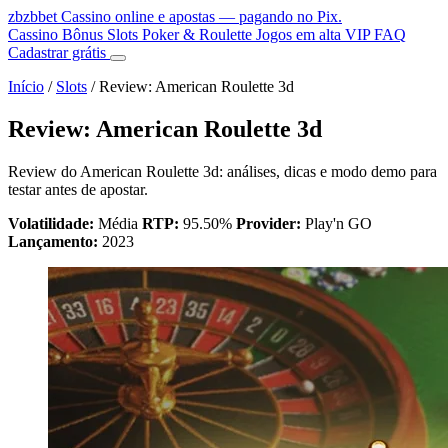
zbzbbet
Cassino online e apostas — pagando no Pix.
Cassino
Bônus
Slots
Poker & Roulette
Jogos em alta
VIP
FAQ
Cadastrar grátis
Início
/
Slots
/
Review: American Roulette 3d
Review: American Roulette 3d
Review do American Roulette 3d: análises, dicas e modo demo para
testar antes de apostar.
Volatilidade:
Média
RTP:
95.50%
Provider:
Play'n GO
Lançamento:
2023