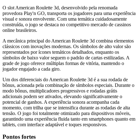
O slot American Roulette 3d, desenvolvido pela renomada
provedora Play'n GO, transporta os jogadores para uma experiência
visual e sonora envolvente. Com uma temática cuidadosamente
construída, o jogo se destaca no competitivo mercado de cassinos
online brasileiros.
A mecânica principal do American Roulette 3d combina elementos
clássicos com inovações modernas. Os símbolos de alto valor são
representados por ícones temáticos detalhados, enquanto os
símbolos de baixo valor seguem o padrão de cartas estilizadas. A
grade de jogo oferece múltiplas formas de vitória, mantendo o
jogador engajado a cada giro.
Um dos diferenciais do American Roulette 3d é a sua rodada de
bônus, acionada pela combinação de símbolos especiais. Durante o
modo bônus, multiplicadores progressivos e rodadas grátis
adicionais podem ser ativados, elevando significativamente o
potencial de ganhos. A experiência sonora acompanha cada
momento, com trilha que se intensifica durante as rodadas de alta
tensão. O jogo foi totalmente otimizado para dispositivos móveis,
garantindo uma experiência fluida tanto em smartphones quanto em
tablets, com interface adaptável e toques responsivos.
Pontos fortes