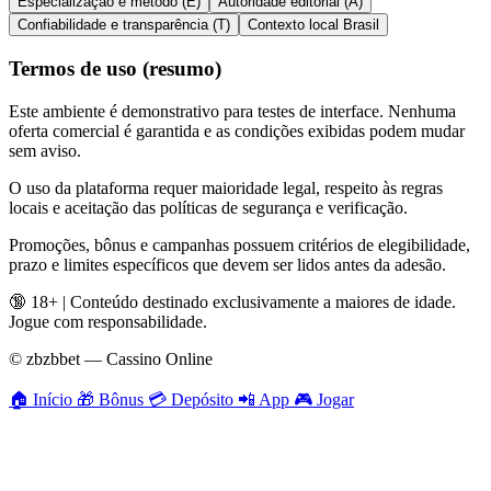
Especialização e método (E)
Autoridade editorial (A)
Confiabilidade e transparência (T)
Contexto local Brasil
Termos de uso (resumo)
Este ambiente é demonstrativo para testes de interface. Nenhuma
oferta comercial é garantida e as condições exibidas podem mudar
sem aviso.
O uso da plataforma requer maioridade legal, respeito às regras
locais e aceitação das políticas de segurança e verificação.
Promoções, bônus e campanhas possuem critérios de elegibilidade,
prazo e limites específicos que devem ser lidos antes da adesão.
🔞 18+ | Conteúdo destinado exclusivamente a maiores de idade.
Jogue com responsabilidade.
© zbzbbet — Cassino Online
🏠
Início
🎁
Bônus
💳
Depósito
📲
App
🎮
Jogar