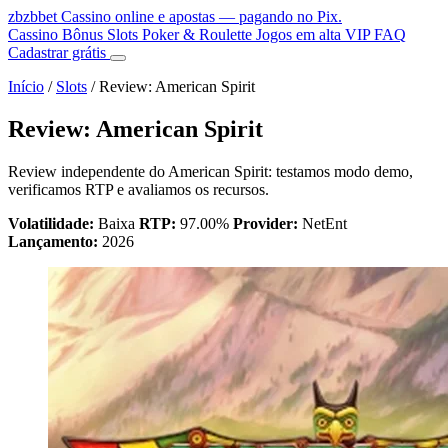
zbzbbet
Cassino online e apostas — pagando no Pix.
Cassino
Bônus
Slots
Poker & Roulette
Jogos em alta
VIP
FAQ
Cadastrar grátis
Início
/
Slots
/
Review: American Spirit
Review: American Spirit
Review independente do American Spirit: testamos modo demo,
verificamos RTP e avaliamos os recursos.
Volatilidade:
Baixa
RTP:
97.00%
Provider:
NetEnt
Lançamento:
2026